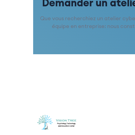
Demander un atelie
Que vous recherchiez un atelier cybe
équipe en entreprise: nous cons