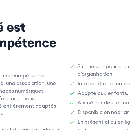
é est
ompétence
Sur mesure pour cha
d'organisation
est une compétence
, une association, une
Interactif et orienté
enaces numériques
Adapté aux enfants, 
ree asbl, nous
Animé par des format
té entièrement adaptés
Disponible en néerlan
c.
En présentiel ou en li
 mot de passe solide aux