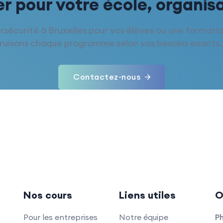
r pour votre école, organisa
rsécurité à Bruxelles pour vos élèves ou une format
truisons chaque programme selon vos besoins exacts.
Contactez-nous
Nos cours
Liens utiles
O
Pour les entreprises
Notre équipe
P