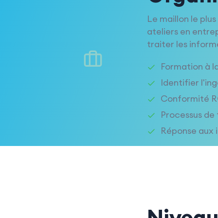
Le maillon le plu
ateliers en entre
traiter les infor
Formation à la
Identifier l'i
Conformité RG
Processus de t
Réponse aux i
Niveau