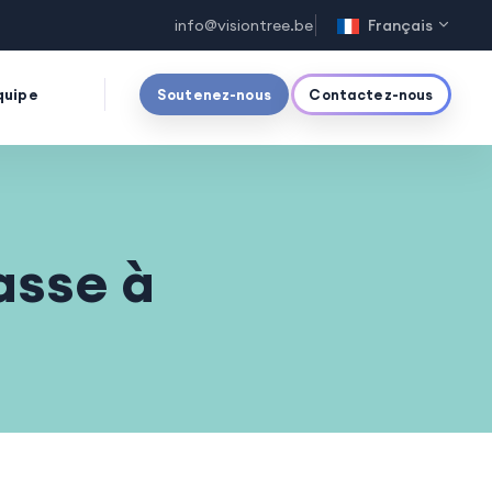
info@visiontree.be
Français
quipe
Soutenez-nous
Contactez-nous
asse à