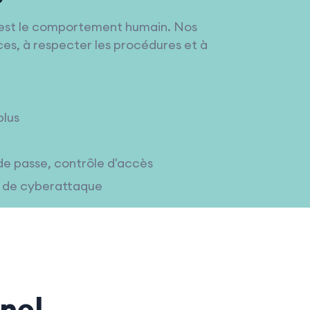
 c'est le comportement humain. Nos
ces, à respecter les procédures et à
plus
 de passe, contrôle d'accès
u de cyberattaque
nel