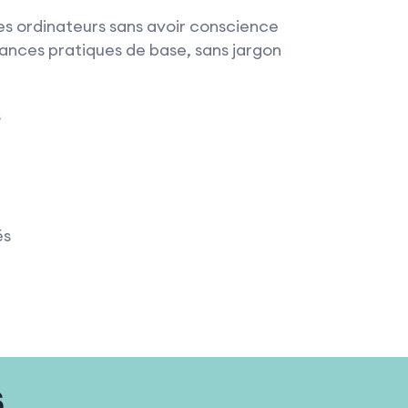
s ordinateurs sans avoir conscience
sances pratiques de base, sans jargon
s
és
s