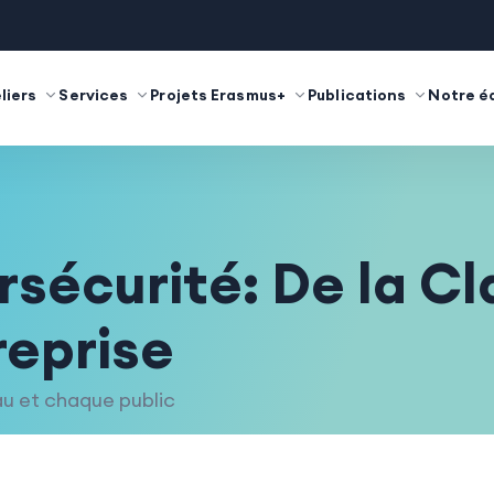
liers
Services
Projets Erasmus+
Publications
Notre é
rsécurité: De la Cl
reprise
au et chaque public