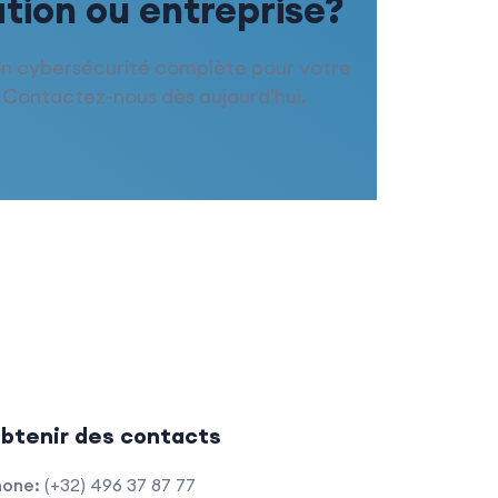
tion ou entreprise?
ion cybersécurité complète pour votre
 Contactez-nous dès aujourd'hui.
btenir des contacts
hone:
(+32) 496 37 87 77