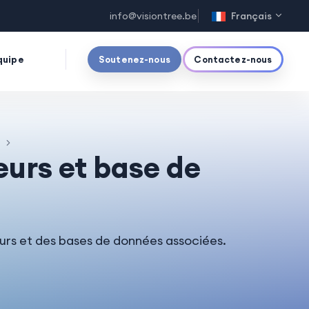
info@visiontree.be
Français
quipe
Soutenez-nous
Contactez-nous
f
eurs et base de
eurs et des bases de données associées.