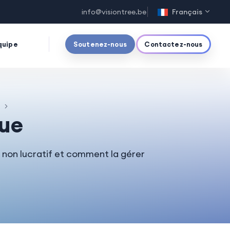
info@visiontree.be
Français
quipe
Soutenez-nous
Contactez-nous
f
ue
 non lucratif et comment la gérer