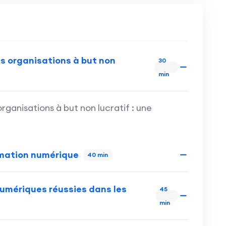
s organisations à but non
30
min
ganisations à but non lucratif : une
rmation numérique
40 min
umériques réussies dans les
45
min