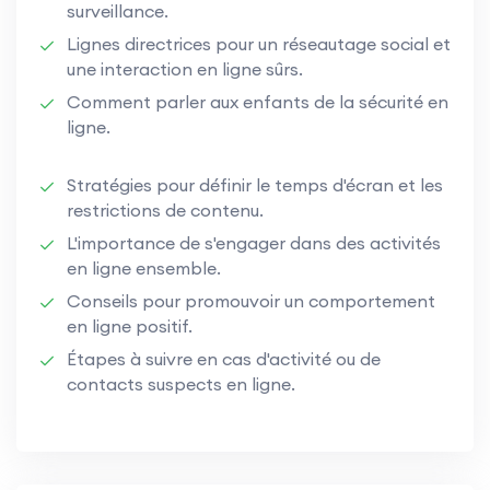
surveillance.
Lignes directrices pour un réseautage social et
une interaction en ligne sûrs.
Comment parler aux enfants de la sécurité en
ligne.
Stratégies pour définir le temps d'écran et les
restrictions de contenu.
L'importance de s'engager dans des activités
en ligne ensemble.
Conseils pour promouvoir un comportement
en ligne positif.
Étapes à suivre en cas d'activité ou de
contacts suspects en ligne.