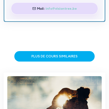
Mail:
info@visiontree.be
PLUS DE COURS SIMILAIRES