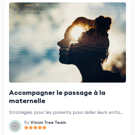
Accompagner le passage à la
maternelle
Stratégies pour les parents pour aider leurs enfants à s'adapter à la transition vers la maternelle.
By
Vision Tree Team