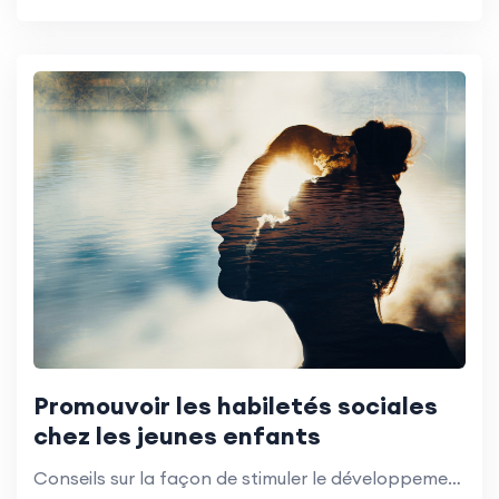
Promouvoir les habiletés sociales
chez les jeunes enfants
Conseils sur la façon de stimuler le développement socio-émotionnel à la maison.