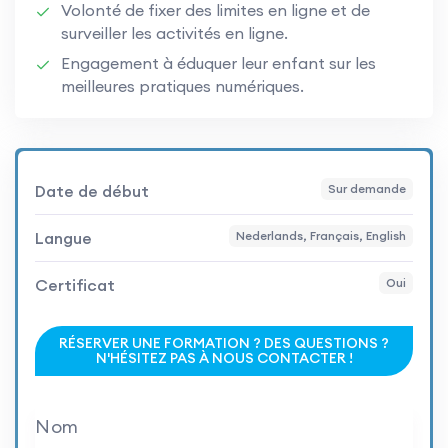
Volonté de fixer des limites en ligne et de
surveiller les activités en ligne.
Engagement à éduquer leur enfant sur les
meilleures pratiques numériques.
Date de début
Sur demande
Langue
Nederlands, Français, English
Certificat
Oui
RÉSERVER UNE FORMATION ? DES QUESTIONS ?
N'HÉSITEZ PAS À NOUS CONTACTER !
Nom