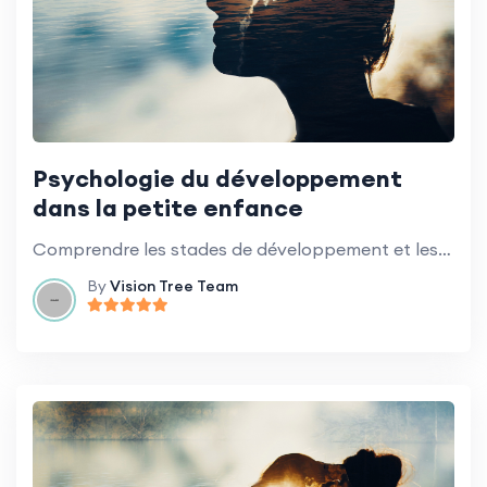
Psychologie du développement
dans la petite enfance
Comprendre les stades de développement et les jalons des enfants d'âge préscolaire.
By
Vision Tree Team