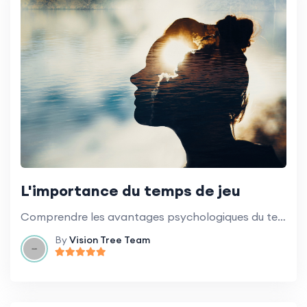
L'importance du temps de jeu
Comprendre les avantages psychologiques du temps de jeu et comment il peut être intégré au préscolaire.
By
Vision Tree Team