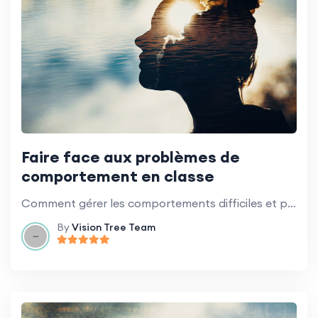
Faire face aux problèmes de
comportement en classe
Comment gérer les comportements difficiles et promouvoir un comportement positif en classe.
By
Vision Tree Team