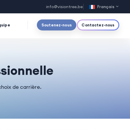
info@visiontree.be
Français
quipe
Soutenez-nous
Contactez-nous
ssionnelle
hoix de carrière.