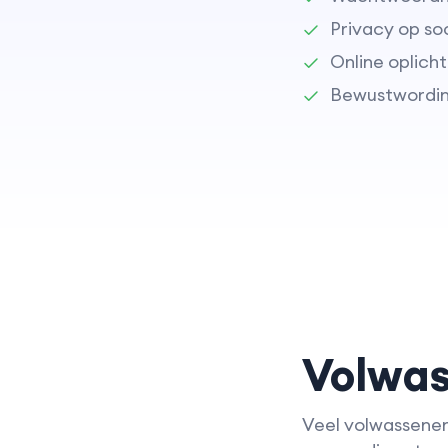
Privacy op so
Online oplich
Bewustwordin
Volwas
Veel volwassenen