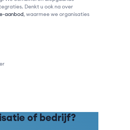
tegraties. Denkt u ook na over
ze-aanbod
, waarmee we organisaties
er
atie of bedrijf?