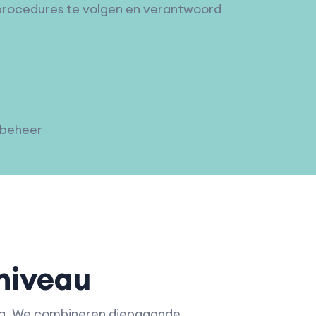
procedures te volgen en verantwoord
sbeheer
niveau
ging. We combineren diepgaande