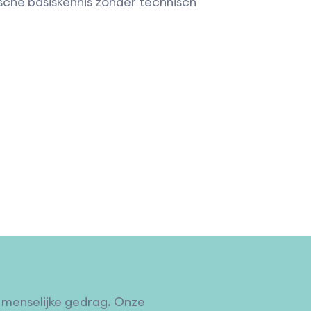
che basiskennis zonder technisch
t menselijke gedrag. Onze