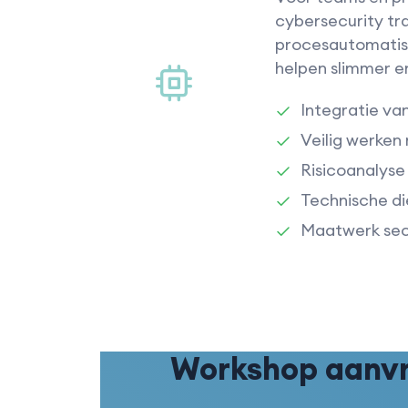
cybersecurity tra
procesautomatise
helpen slimmer en
Integratie va
Veilig werken
Risicoanalyse
Technische di
Maatwerk secu
Workshop aanvra