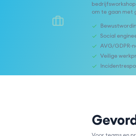
bedrijfsworkshop
om te gaan met g
Bewustwording
Social engine
AVG/GDPR-nale
Veilige werk
Incidentrespo
Gevord
Voor teams en pr