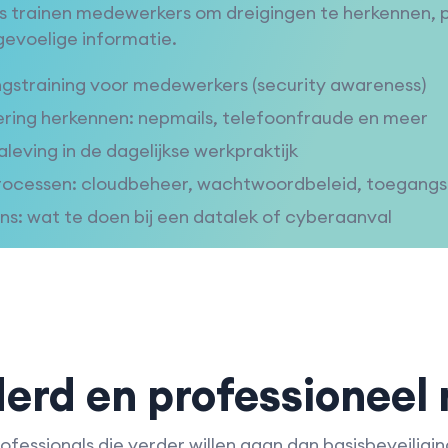
s trainen medewerkers om dreigingen te herkennen, 
evoelige informatie.
straining voor medewerkers (security awareness)
ering herkennen: nepmails, telefoonfraude en meer
ving in de dagelijkse werkpraktijk
processen: cloudbeheer, wachtwoordbeleid, toegang
ns: wat te doen bij een datalek of cyberaanval
erd en professioneel 
ofessionals die verder willen gaan dan basisbeveili