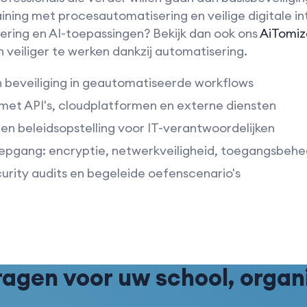
ining met procesautomatisering en veilige digitale in
ring en AI-toepassingen? Bekijk dan ook ons
AiTomi
 veiliger te werken dankzij automatisering.
n beveiliging in geautomatiseerde workflows
 met API's, cloudplatformen en externe diensten
 en beleidsopstelling voor IT-verantwoordelijken
epgang: encryptie, netwerkveiligheid, toegangsbehe
rity audits en begeleide oefenscenario's
gen voor uw school, organis