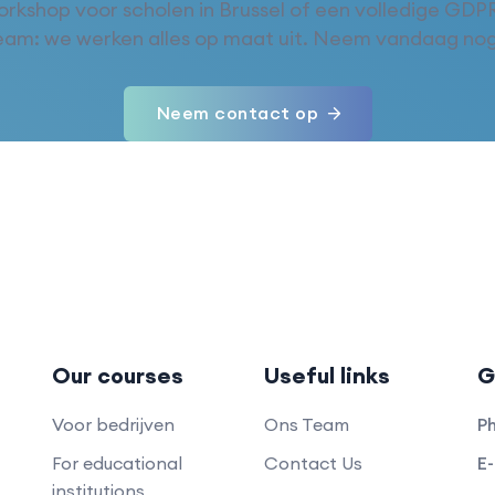
workshop voor scholen in Brussel of een volledige GDPR
team: we werken alles op maat uit. Neem vandaag nog
Neem contact op
Our courses
Useful links
G
Voor bedrijven
Ons Team
P
For educational
Contact Us
E-
institutions