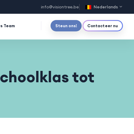
info@visiontree.be
Nederlands
s Team
Steun ons!
Contacteer nu
choolklas tot