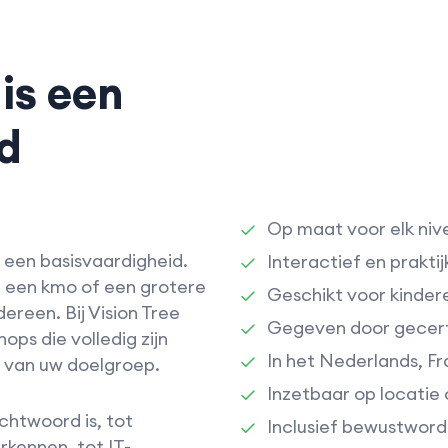
is een
d
Op maat voor elk niv
s een basisvaardigheid.
Interactief en prakti
, een kmo of een grotere
Geschikt voor kinder
dereen. Bij Vision Tree
Gegeven door gecerti
ps die volledig zijn
In het Nederlands, Fr
 van uw doelgroep.
Inzetbaar op locatie 
chtwoord is, tot
Inclusief bewustword
rkennen, tot IT-