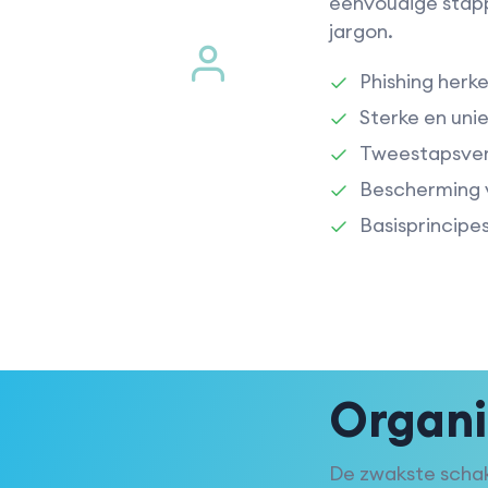
eenvoudige stapp
jargon.
Phishing herk
Sterke en un
Tweestapsveri
Bescherming v
Basisprincipe
Organi
De zwakste schake