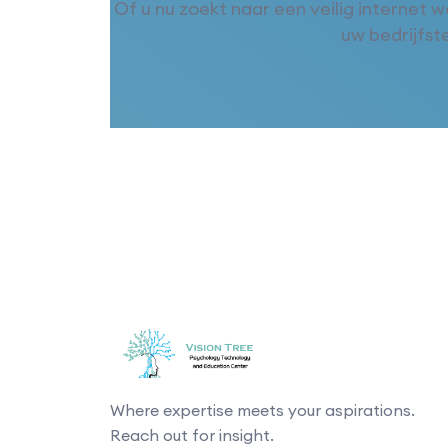
Of u nu zoekt naar een veilig internet 
uw bedrijfs
Where expertise meets your aspirations.
Reach out for insight.