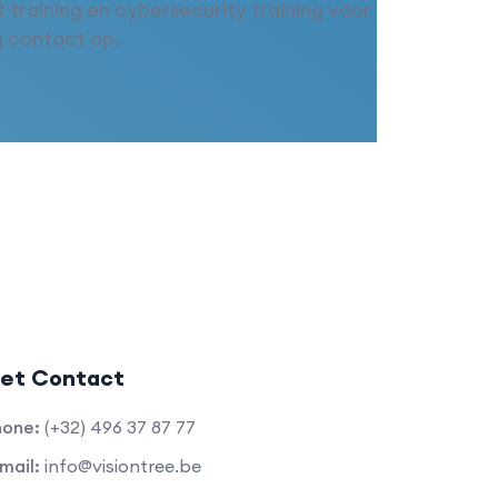
 training en cybersecurity training voor
 contact op.
et Contact
hone:
(+32) 496 37 87 77
mail:
info@visiontree.be