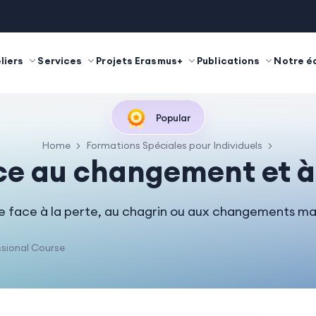
liers
Services
Projets Erasmus+
Publications
Notre é
Popular
Home
Formations Spéciales pour Individuels
ce au changement et à
re face à la perte, au chagrin ou aux changements maj
sional Course