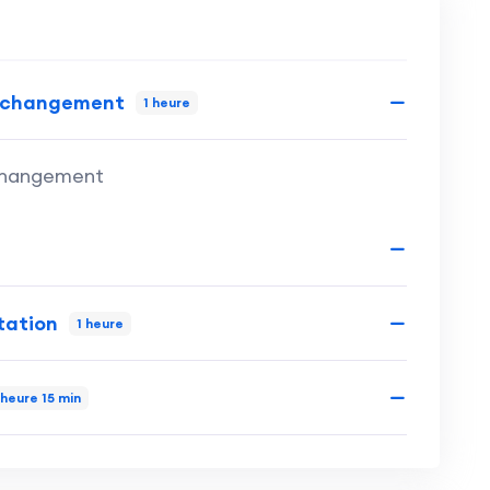
le changement
1 heure
 changement
tation
1 heure
 heure 15 min