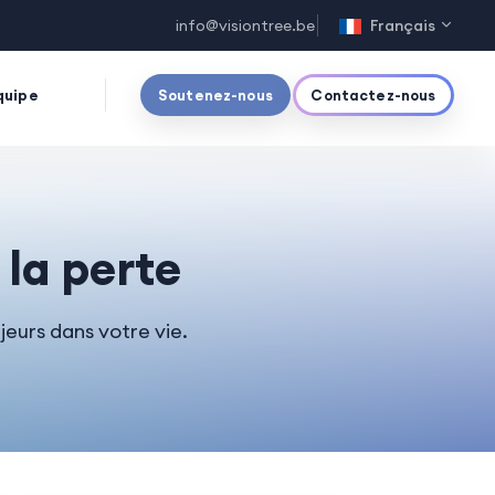
info@visiontree.be
Français
quipe
Soutenez-nous
Contactez-nous
 la perte
eurs dans votre vie.