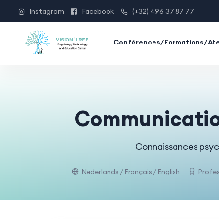
Instagram
Facebook
(+32) 496 37 87 77
Conférences/Formations/Ate
Communication 
Connaissances psych
Nederlands / Français / English
Profes