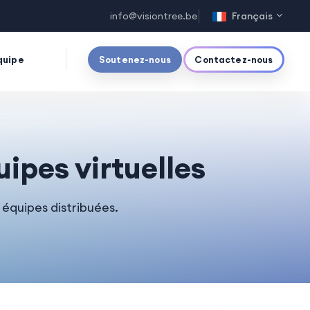
info@visiontree.be
Français
quipe
Soutenez-nous
Contactez-nous
ipes virtuelles
équipes distribuées.