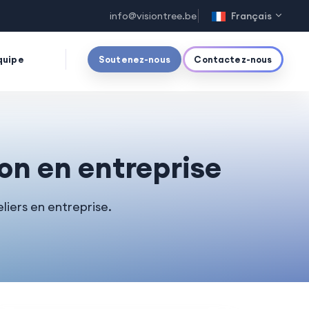
info@visiontree.be
Français
quipe
Soutenez-nous
Contactez-nous
on en entreprise
liers en entreprise.