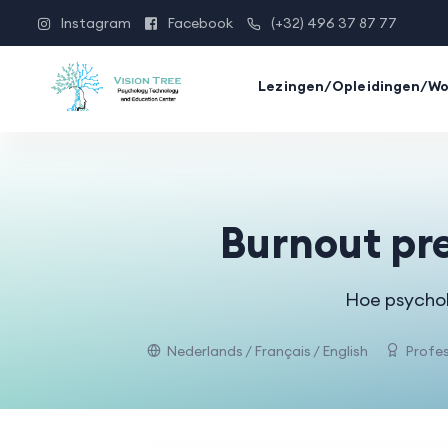
Instagram
Facebook
(+32) 496 37 87 77
Lezingen/Opleidingen/W
Burnout pr
Hoe psychol
Nederlands / Français / English
Profes