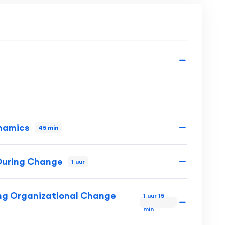
namics
45 min
 During Change
1 uur
ing Organizational Change
1 uur 15
min