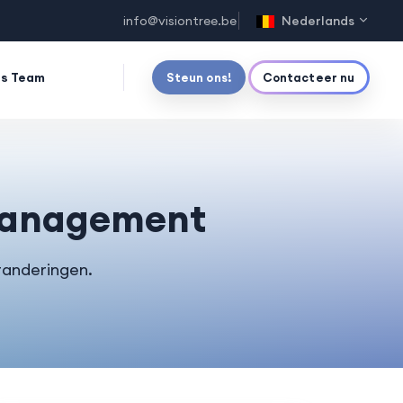
info@visiontree.be
Nederlands
s Team
Steun ons!
Contacteer nu
 management
randeringen.