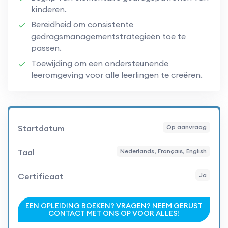
kinderen.
Bereidheid om consistente
gedragsmanagementstrategieën toe te
passen.
Toewijding om een ondersteunende
leeromgeving voor alle leerlingen te creëren.
Startdatum
Op aanvraag
Taal
Nederlands, Français, English
Certificaat
Ja
EEN OPLEIDING BOEKEN? VRAGEN? NEEM GERUST
CONTACT MET ONS OP VOOR ALLES!