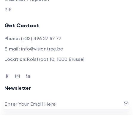
PIF
Get Contact
Phone:
(+32) 496 37 87 77
E-mail:
info@visiontree.be
Location:
Rolstraat 10, 1000 Brussel
Newsletter
Enter Your Email Here
No spam! Just things that matter.
Couldn't decide which course? Contact us for
combinations and special offers!
Verzend nu