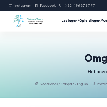
Instagram
Facebook
(+32) 496 37 87 77
Lezingen/Opleidingen/W
Omga
Het bevor
Nederlands / Français / English
Profes