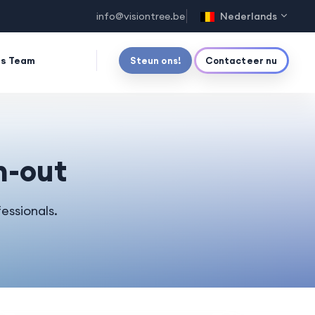
info@visiontree.be
Nederlands
s Team
Steun ons!
Contacteer nu
n-out
essionals.