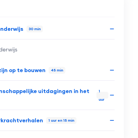
onderwijs
30 min
derwijs
ijn op te bouwen
45 min
schappelijke uitdagingen in het
1
uur
rkrachtverhalen
1 uur en 15 min