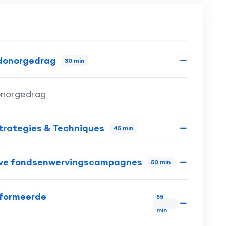
 donorgedrag
30 min
donorgedrag
Strategies & Techniques
45 min
tieve fondsenwervingscampagnes
50 min
nformeerde
55
min