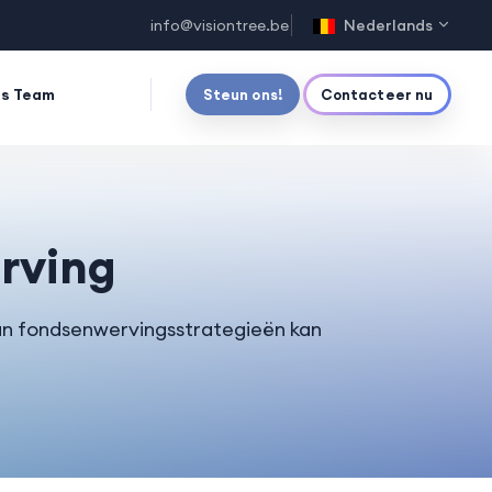
info@visiontree.be
Nederlands
s Team
Steun ons!
Contacteer nu
rving
van fondsenwervingsstrategieën kan