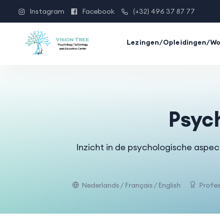
Instagram
Facebook
(+32) 496 37 87 77
Lezingen/Opleidingen/W
Psyc
Inzicht in de psychologische aspe
Nederlands / Français / English
Profes