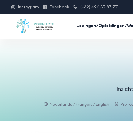
Instagram
Facebook
(+32) 496 37 87 77
Lezingen/Opleidingen/W
Inzich
Nederlands / Français / English
Profes