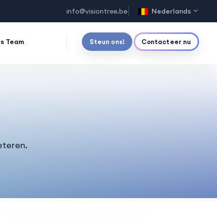
info@visiontree.be
Nederlands
s Team
Steun ons!
Contacteer nu
eteren.