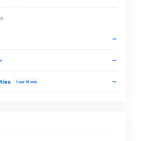
s
ur
ties
1 uur 15 min